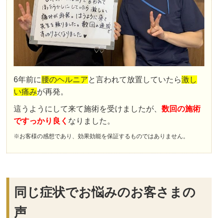
6年前に
腰のヘルニア
と言われて放置していたら
激し
い痛み
が再発。
這うようにして来て施術を受けましたが、
数回の施術
ですっかり良く
なりました。
※お客様の感想であり、効果効能を保証するものではありません。
同じ症状でお悩みのお客さまの
声