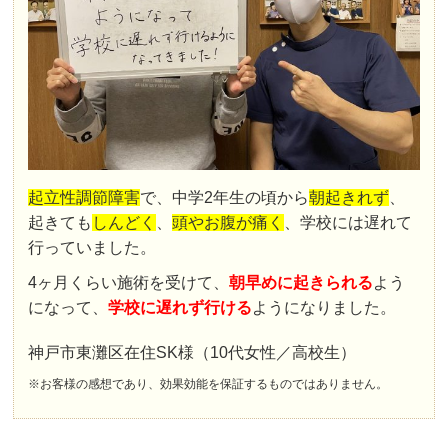
起立性調節障害
で、中学2年生の頃から
朝起きれず
、
起きても
しんどく
、
頭やお腹が痛く
、学校には遅れて
行っていました。
4ヶ月くらい施術を受けて、
朝早めに起きられる
よう
になって、
学校に遅れず行ける
ようになりました。
神戸市東灘区在住SK様（10代女性／高校生）
※お客様の感想であり、効果効能を保証するものではありません。